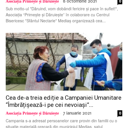
8 octombrie 2021
0
Asociația Primește și Dăruiește
-
Sub motto-ul "Dăruind, vom dobândi fericire și pace în suflet!",
Asociația “Primește și Dăruiește” în colaborare cu Centrul
Bisericesc "Sfântul Nectarie" Mediaș organizează cea...
Cea de-a treia ediție a Campaniei Umanitare
“Îmbrățișează-i pe cei nevoiași”...
7 ianuarie 2021
0
Asociația Primește și Dăruiește
-
Campania s-a adresat persoanelor care provin din familii cu o
situaţie materială precară din municipiul Mediaș, satul