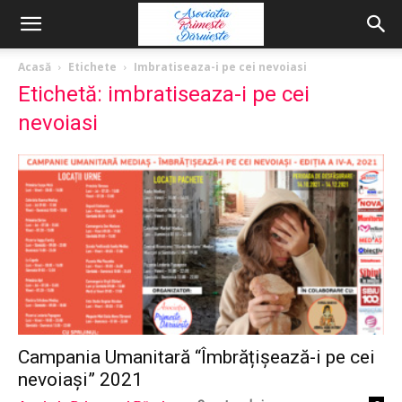
Acasă
Etichete
Imbratiseaza-i pe cei nevoiasi
Etichetă: imbratiseaza-i pe cei
nevoiasi
Campania Umanitară “Îmbrățișează-i pe cei
nevoiași” 2021