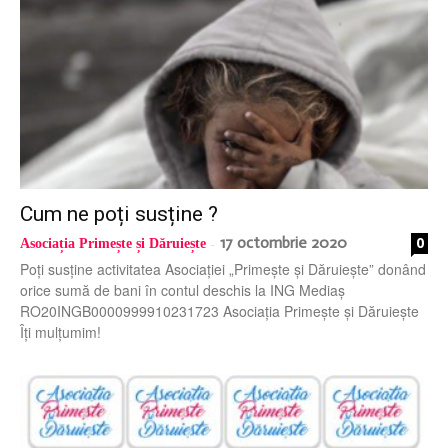
Cum ne poți susține ?
17 octombrie 2020
0
Asociația Primește și Dăruiește
-
Poți susține activitatea Asociației „Primește și Dăruiește” donând
orice sumă de bani în contul deschis la ING Mediaș
RO20INGB0000999910231723 Asociația Primește și Dăruiește
Îți mulțumim!