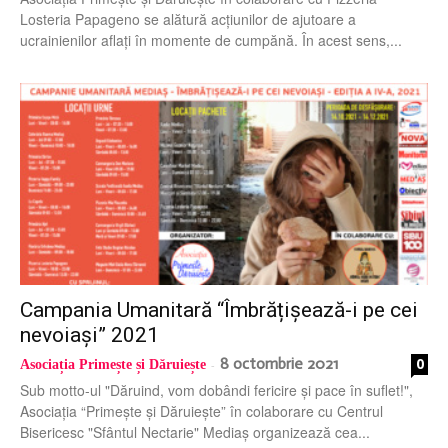
Losteria Papageno se alătură acțiunilor de ajutoare a
ucrainienilor aflați în momente de cumpănă. În acest sens,...
Campania Umanitară “Îmbrățișează-i pe cei
nevoiași” 2021
8 octombrie 2021
0
Asociația Primește și Dăruiește
-
Sub motto-ul "Dăruind, vom dobândi fericire și pace în suflet!",
Asociația “Primește și Dăruiește” în colaborare cu Centrul
Bisericesc "Sfântul Nectarie" Mediaș organizează cea...