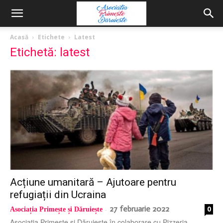
Acasă
Etichete
Latest
Etichetă: latest
Acțiune umanitară – Ajutoare pentru
refugiații din Ucraina
27 februarie 2022
0
Asociația Primește și Dăruiește
-
Asociația Primește și Dăruiește în colaborare cu Pizzeria