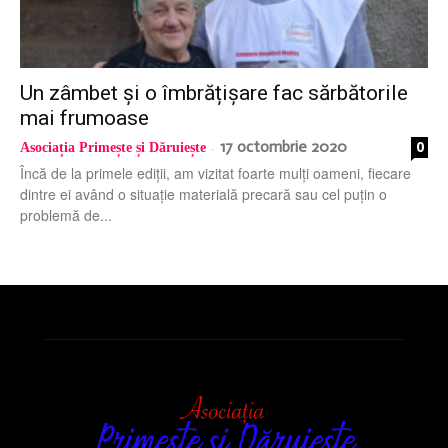
Un zâmbet și o îmbrățișare fac sărbătorile
mai frumoase
17 octombrie 2020
0
Asociația Primește și Dăruiește
-
Încă de la primele ediții, am vizitat foarte mulți oameni, fiecare
dintre ei având o situație materială precară sau cel puțin o
problemă de...