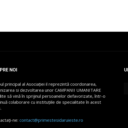
PRE NOI
U
ul principal al Asociației il reprezintă coordonarea,
nizarea si dezvoltarea unor CAMPANII UMANITARE
ite să vină în sprijinul persoanelor defavorizate, într-o
inuă colaborare cu instituțiile de specialitate în acest
.
actați-ne:
contact@primestesidaruieste.ro