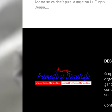
Acesta se va desfășura la inițiativa lui Eugen
Ceapă,...
DES
Scop
orga
gând
cont
sens
Cont