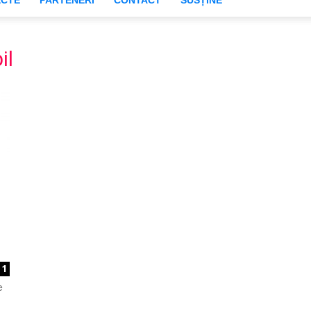
ECTE
PARTENERI
CONTACT
SUSȚINE
Asociația
il
"Primește
și
1
e
Dăruiește"