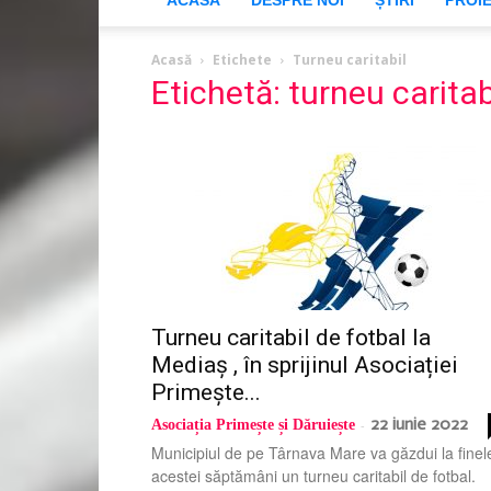
ACASĂ
DESPRE NOI
ȘTIRI
PROI
Acasă
Etichete
Turneu caritabil
Etichetă: turneu caritab
Turneu caritabil de fotbal la
Mediaș , în sprijinul Asociației
Primește...
22 iunie 2022
Asociația Primește și Dăruiește
-
Municipiul de pe Târnava Mare va găzdui la finel
acestei săptămâni un turneu caritabil de fotbal.